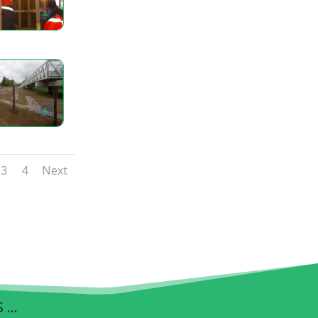
3
4
Next
S …